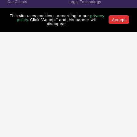
Our Clients
Legal Technology
Referral Program
Medical System
This site uses cookies – according to our
privacy
policy
. Click "Accept" and this banner will
Accept
Services
Learning Center
disappear.
Custom Software Development
Learning Center
On Demand Development Team
Spry Scheduler Training
Cyber Security &
Sparx System
Enterprise Architect
Secure Software Development
Training
AI- Driven Innovation
The Ultimate Checklist
Smart Integration
Our Contact
AI Visual Monitoring
0361-849-7952 (ID)
Solutions
1800-755-025 (AU)
Mining
0800-755-025 (NZ)
Business
8311-1374 (SG)
Cyber Security
+65-6407-1331 (Others)
© 1991 -
Mitrais. All rights reserved.
Terms & Conditions
|
Privacy Policy