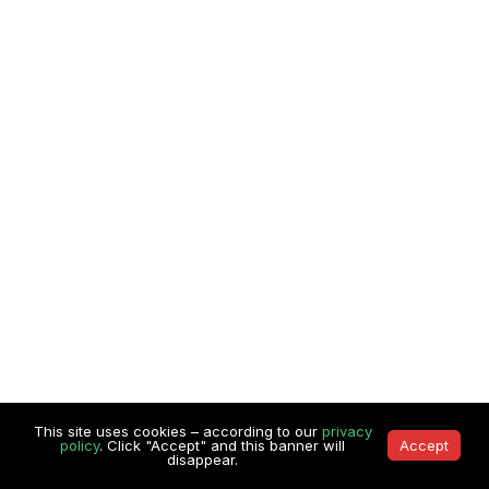
This site uses cookies – according to our
privacy
policy
. Click "Accept" and this banner will
Accept
disappear.